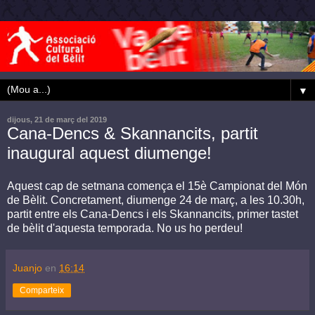
▼
dijous, 21 de març del 2019
Cana-Dencs & Skannancits, partit
inaugural aquest diumenge!
Aquest cap de setmana comença el 15è Campionat del Món
de Bèlit. Concretament, diumenge 24 de març, a les 10.30h,
partit entre els Cana-Dencs i els Skannancits, primer tastet
de bèlit d'aquesta temporada. No us ho perdeu!
Juanjo
en
16:14
Comparteix