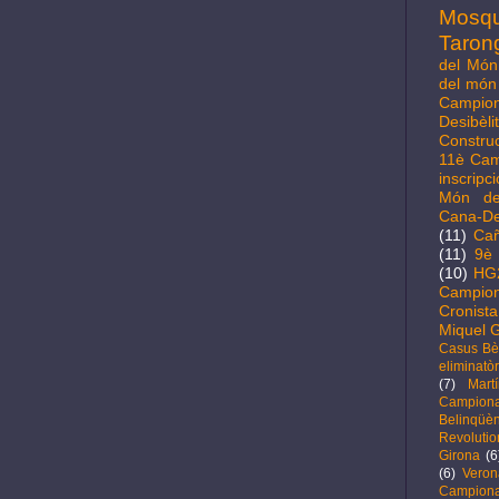
Mosq
Taron
del Món 
del món 
Campio
Desibèl
Constru
11è Cam
inscripc
Món de
Cana-D
(11)
Cañ
(11)
9è 
(10)
HG
Campion
Cronista
Miquel G
Casus Bèl
eliminatòr
(7)
Mart
Campio
Belinqüèn
Revolutio
Girona
(6
(6)
Veron
Campiona