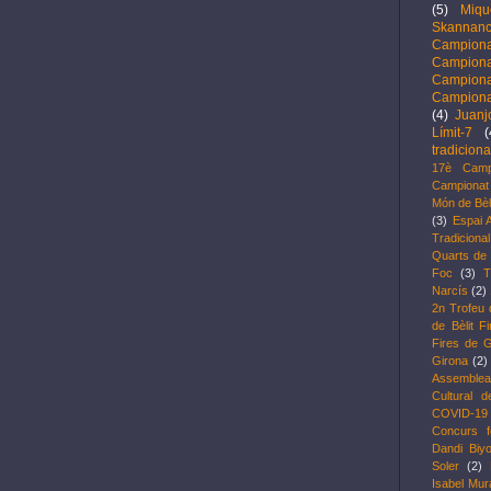
(5)
Miqu
Skannanc
Campion
Campion
Campion
Campiona
(4)
Juanj
Límit-7
(
tradiciona
17è Camp
Campionat 
Món de Bèl
(3)
Espai 
Tradicional
Quarts de f
Foc
(3)
T
Narcís
(2)
2n Trofeu 
de Bèlit F
Fires de G
Girona
(2)
Assemblea
Cultural d
COVID-19
Concurs f
Dandi Biy
Soler
(2)
Isabel Mu