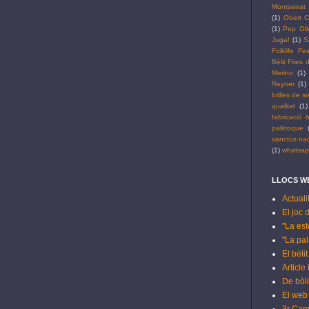
Montserrat
(1)
Obert C
(1)
Pep Oll
Juga!
(1)
S
Folklife Fes
Bèlit Fires
Merino
(1)
Reyner
(1)
bitlles de si
qualitat
(1)
fabricació b
palitroque
sanctus na
(1)
whatsa
LLOCS WE
Actuali
El joc 
"La est
"La pala
El bèli
Article
De bòli
El web 
3r Cam