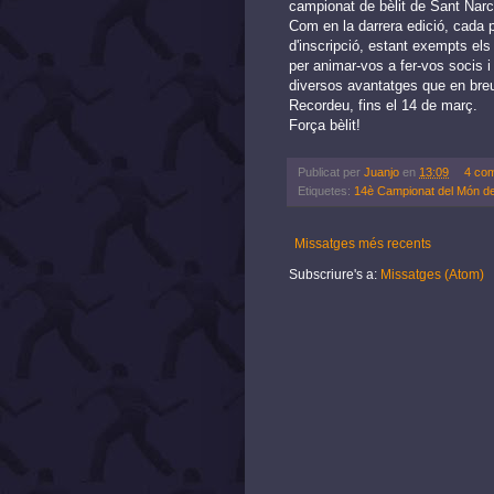
campionat de bèlit de Sant Narcí
Com en la darrera edició, cada 
d'inscripció, estant exempts els
per animar-vos a fer-vos socis i
diversos avantatges que en bre
Recordeu, fins el 14 de març.
Força bèlit!
Publicat per
Juanjo
en
13:09
4 com
Etiquetes:
14è Campionat del Món de 
Missatges més recents
Subscriure's a:
Missatges (Atom)