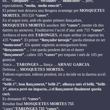
tot...
”canajades”
...
...
”recollides”
...
”matacanes”
... però,
especialment,
“molta, molta emoció”.
El primer torn deixava una lleugera avantatge per
MOSQUETES
MORTES
, 395/320
“canes”
.
En el segon torn, amb els quatre primers llançadors,
MOSQUETES MORTES
assolien 360
“canes”,
mentre els dos
darrers no anotaven. Finalitzaven l’acció d’atac amb 755
“canes”
.
Arribava el torn dels
TARONGES
, el repte arribar i/o superar les
435
“canes”
. El primer
“llançador taronja”
queda eliminat en ser
“matacanat”
. Els quatre següents aconsegueixen bons
“llançaments”
... i tot queda pendent del en el darrer
“llançament”
...calien 105
“canes”
per empatar i més de 105 per
guanyar.
Ataca ...
TARONGES ...
llança ...
ARNAU GARCIA
.
Defensa ...
MOSQUETES MORTES.
Tothom expectant, tothom pendent, tot a decidir en la darrera acció
d’atac...
“bèlit-1”, bon llançament,” bèlit-2”, allunya més el bèlit, ”bèlit-
3”, aixeca però no impacta...i el llançament finalment queda
curt.
Es demanen 85
“canes”.
Resultat final
MOSQUETES MORTES 755
“canes”/
TARONGES 735
“canes”
.