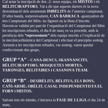
Cal notar la inscripció de dos -2- nous equips, els
MISTOS
i els
BÈLITCIRAPTORS
, Val a dir que aquests darrers és la nova
denominació dels anomenats
IMBÈLITS
de l’anterior campionat.
D’altra banda, sorpresivament,
CAN BARRACA
-guanyadors de
tres Campionats del Món- no figuren en la llista d’inscrits.
Havent-se validat per part de l’organització del Campionat del Món
les inscripcions rebudes, el dia 8 de març es va procedir, amb la
presència dels
“representants”
dels equips inscrits a l’explicació de
la mecànica/dinàmica del Campionat i efectuar el preceptiu sorteig.
Atenent a les inscripcions rebudes, via sorteig, varen quedar
confeccionats dos grups,
GRUP “A”
–
CANA-DENCS, SKANNANCITS
,
BÈLITCIRAPTORS
,
MOSQUETES
MORTES,
TARONGES, BELITAIRES i CASANOVA TEAM.
GRUP “B”
–
DESIBÈLITS, BÈLITUS, ELS BONS,
CAÑI-ARME, OBÈLIT, CASAL
INDEPENDENTISTA EL
FORN i MISTOS.
Salvats tots els tràmits, s’iniciava la
FASE DE LLIGA
el dia 24 de
març.