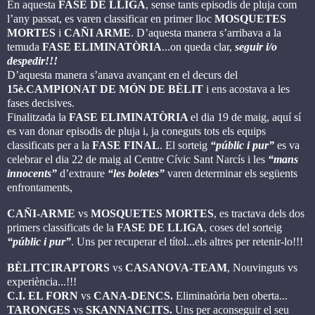
En aquesta
FASE DE LLIGA
, sense tants episodis de pluja com
l’any passat, es varen classificar en primer lloc
MOSQUETES
MORTES
i
CAÑI ARME
. D’aquesta manera s’arribava a la
temuda
FASE ELIMINATÒRIA
...on queda clar,
seguir i/o
despedir!!!
D’aquesta manera s’anava avançant en el decurs del
15è.CAMPIONAT DE MÓN DE BÈLIT
i ens acostava a les
fases decisives.
Finalitzada la
FASE ELIMINATÒRIA
el dia 19 de maig, aquí sí
es van donar episodis de
pluja i, ja coneguts tots els equips
classificats per a la
FASE FINAL
. El sorteig
“públic i pur”
es va
celebrar el dia 22 de maig al Centre Cívic Sant Narcís i les
“mans
innocents”
d’extraure
“les boletes”
varen determinar els següents
enfrontaments,
CAÑI-ARME
vs
MOSQUETES MORTES
, es tractava dels dos
primers classificats de la
FASE
DE LLIGA
, coses del sorteig
“públic i pur”
. Uns per recuperar el títol...els altres per retenir-lo!!!
BÈLITCIRAPTORS
vs
CASANOVA-TEAM
, Nouvinguts vs
experiència...!!!
C.I. EL FORN
vs
CANA-DENCS.
Eliminatòria ben oberta...
TARONGES
vs
SKANNANCITS.
Uns per aconseguir el seu