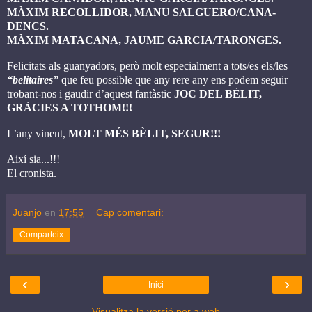
MÀXIM RECOLLIDOR, MANU SALGUERO/CANA-
DENCS.
MÀXIM MATACANA, JAUME GARCIA/TARONGES.
Felicitats als guanyadors, però molt especialment a tots/es els/les
“belitaires”
que feu possible que any rere any ens podem seguir
trobant-nos i gaudir d’aquest fantàstic
JOC DEL BÈLIT,
GRÀCIES A TOTHOM!!!
L’any vinent,
MOLT MÉS BÈLIT, SEGUR!!!
Així sia...!!!
El cronista.
Juanjo
en
17:55
Cap comentari:
Comparteix
‹
›
Inici
Visualitza la versió per a web