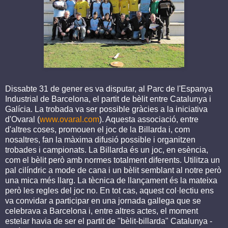
Dissabte 31 de gener es va disputar, al Parc de l'Espanya
Industrial de Barcelona, el partit de bèlit entre Catalunya i
Galícia. La trobada va ser possible gràcies a la iniciativa
d'Ovaral (
www.ovaral.com
). Aquesta associació, entre
d'altres coses, promouen el joc de la Billarda i, com
nosaltres, fan la màxima difusió possible i organitzen
trobades i campionats. La Billarda és un joc, en esència,
com el bèlit però amb normes totalment diferents. Utilitza un
pal cilíndric a mode de cana i un bèlit semblant al notre però
una mica més llarg. La tècnica de llançament és la mateixa
però les regles del joc no. En tot cas, aquest col·lectiu ens
va convidar a participar en una jornada gallega que se
celebrava a Barcelona i, entre altres actes, el moment
estelar havia de ser el partit de "bèlit-billarda" Catalunya -