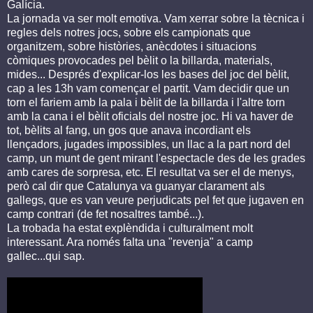
Galícia.
La jornada va ser molt emotiva. Vam xerrar sobre la tècnica i
regles dels notres jocs, sobre els campionats que
organitzem, sobre històries, anècdotes i situacions
còmiques provocades pel bèlit o la billarda, materials,
mides... Després d'explicar-los les bases del joc del bèlit,
cap a les 13h vam començar el partit. Vam decidir que un
torn el fariem amb la pala i bèlit de la billarda i l'altre torn
amb la cana i el bèlit oficials del nostre joc. Hi va haver de
tot, bèlits al fang, un gos que anava incordiant els
llençadors, jugades impossibles, un llac a la part nord del
camp, un munt de gent mirant l'espectacle des de les grades
amb cares de sorpresa, etc. El resultat va ser el de menys,
però cal dir que Catalunya va guanyar clarament als
gallegs, que es van veure perjudicats pel fet que jugaven en
camp contrari (de fet nosaltres també...).
La trobada ha estat explèndida i culturalment molt
interessant. Ara només falta una "revenja" a camp
gallec...qui sap.