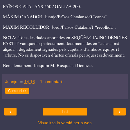
PAÏSOS CATALANS 450 / GALIZA 200.
MÀXIM CANADOR, Juanjo/Països Catalans/90 “canes”.
MAXIM RECOLLIDOR, Jordi/Països Catalans/1 “recollida”.
NOTA: -Totes les dades aportades en SEQÜÈNCIA/INCIDÈNCIES
PARTIT van quedar perfectament documentades en “actes a mà
alçada”, degudament signades pels capitans d´ambdos equips i l
´àrbitre. No es disposaven d´actes oficials per aquest esdeveniment.
Ben atentament, Joaquim M. Busquets i Genover.
Juanjo
en
14:16
1 comentari:
Comparteix
‹
›
Inici
Visualitza la versió per a web