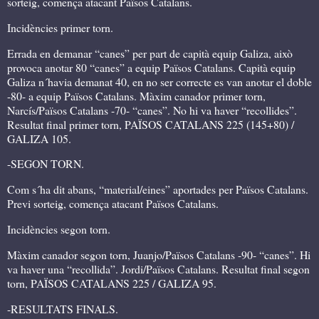
sorteig, comença atacant Països Catalans.
Incidències primer torn.
Errada en demanar “canes” per part de capità equip Galiza, això
provoca anotar 80 “canes” a equip Països Catalans. Capità equip
Galiza n´havia demanat 40, en no ser correcte es van anotar el doble
-80- a equip Països Catalans. Màxim canador primer torn,
Narcís/Països Catalans -70- “canes”. No hi va haver “recollides”.
Resultat final primer torn, PAÏSOS CATALANS 225 (145+80) /
GALIZA 105.
-SEGON TORN.
Com s´ha dit abans, “material/eines” aportades per Països Catalans.
Previ sorteig, comença atacant Països Catalans.
Incidències segon torn.
Màxim canador segon torn, Juanjo/Països Catalans -90- “canes”. Hi
va haver una “recollida”. Jordi/Països Catalans. Resultat final segon
torn, PAÏSOS CATALANS 225 / GALIZA 95.
-RESULTATS FINALS.