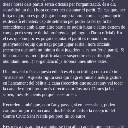
dies i hores dels partits seran oficials per l'organització, és a dir,
s'establirà un dia i hora concret per disputar el partit. En cas que, per
força major, no es pugi jugar en aquesta hora, com a segona opció
es deixarà el mateix cap de setmana per poder-lo fer (si hi ha
coincidència amb algun altre partit, es podrà jugar a l'altre extrem de
camp, però sempre tindrà preferència qui jugui a l'hora oficial). En
el cas que tampoc es pugui disputar el partit es donarà com a
guanyador l'equip que hagi pogut jugar el dia i hora oficials
(recordeu que amb un mínim de 4 jugadors ja es pot fer el partit). Si
hi ha una causa molt justificada per suspendre els partits (pluja
abundant, neu...) l'organització ja trobarà unes altres dates.
Una novetat més d'aquesta edició és el nou trofeig com a màxim
"matacanes". Aquesta figura serà qui hagi eliminat a més jugadors
en llançament del bèlit a la cana (recordeu que aquest any val tocar
la cana de rebot i no només directe com fins ara). Doncs ja ho
sabeu, més al·licients perquè us esforceu.
Recordeu també que, com l'any passat, si en necessiteu, podeu
comprar un joc d'una cana i dos bèlits oficials a la recepció del
Centre Cívic Sant Narcís pel preu de 10 euros.
Res més a dir, ara toca apuntar-se i escalfar canells, que l'espectacle