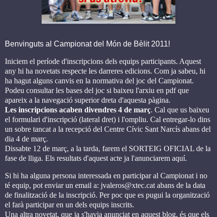
Benvinguts al Campionat del Món de Bèlit 2011!
Iniciem el període d'inscripcions dels equips participants. Aquest
any hi ha novetats respecte les darreres edicions. Com ja sabeu, hi
ha hagut alguns canvis en la normativa del joc del Campionat.
Podeu consultar les bases del joc si baixeu l'arxiu en pdf que
apareix a la navegació superior dreta d'aquesta pàgina.
Les inscripcions acaben divendres 4 de març
. Cal que us baixeu
el formulari d'inscripció (lateral dret) i l'ompliu. Cal entregar-lo dins
un sobre tancat a la recepció del Centre Cívic Sant Narcís abans del
dia 4 de març.
Dissabte 12 de març, a la tarda, farem el SORTEIG OFICIAL de la
fase de lliga. Els resultats d'aquest acte ja l'anunciarem aquí.
Si hi ha alguna persona interessada en participar al Campionat i no
té equip, pot enviar un email a: jvaleros@xtec.cat abans de la data
de finalització de la inscripció. Per poc que es pugui la organització
el farà participar en un dels equips inscrits.
Una altra novetat, que ja s'havia anunciat en aquest blog, és que els