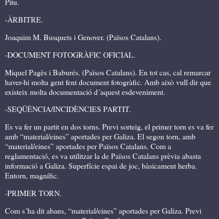
Pitu.
-ÀRBITRE.
Joaquim M. Busquets i Genover. (Països Catalans).
-DOCUMENT FOTOGRÀFIC OFICIAL.
Miquel Pagès i Baburés. (Països Catalans). En tot cas, cal remarcar
haver-hi molta gent fent document fotogràfic. Amb això vull dir que
existeix molta documentació d´aquest esdeveniment.
-SEQÜÈNCIA/INCIDÈNCIES PARTIT.
Es va fer un partit en dos torns. Previ sorteig, el primer torn es va fer
amb “material/eines” aportades per Galiza. El segon torn, amb
“material/eines” aportades per Països Catalans. Com a
reglamentació, es va utilitzar la de Països Catalans prèvia abasta
informació a Galiza. Superfície espai de joc, bàsicament herba.
Entorn, magnífic.
-PRIMER TORN.
Com s´ha dit abans, “material/eines” aportades per Galiza. Previ