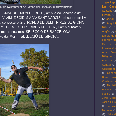
Juga-Juga
Les Cast
raf de l'Ajuntament de Girona documentant l'esdeveniment.
Syatong
(2
MPIONAT DEL MÓN DE BÈLIT, amb la col.laboració de l
Girona
(2)
VIVIM, DECIDIM A.VV.SANT NARCÍS i el suport de LA
(2)
cartell
(
a convocar el 2n.TROFEU DE BÈLIT FIRES DE GIONA
(2)
Àngel 
assat –PARC DE LES RIBES DEL TER-, i amb el mateix
Bèlit
(1)
1
lar tots contra tots, SELECCIÓ DE BARCELONA,
Pagès
(1)
torneig de 
ió del Món– i SELECCIÓ DE GIRONA.
del Món de
Món de Bèl
Escolta J
Arnau Garc
Bèligues
(1
Bescanó
(1
Central
(1)
Campionat 
(1)
Canap
Bossacoma
Comissió de
(1)
Decibè
Eslovènia
equips
(1)
Jordi Bosc
Josep Lluís
(1)
La Vol
Manresa
(1
(1)
Mique