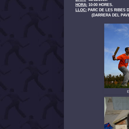
HORA:
10:00 HORES.
LLOC:
PARC DE LES RIBES D
(DARRERA DEL PAVELL
E