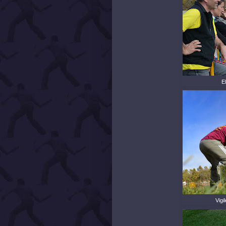
E
Vigi