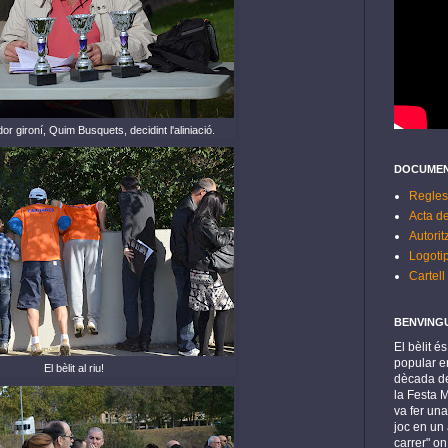
or gironí, Quim Busquets, decidint l'aliniació.
DOCUMEN
Regles
Acta de
Autorit
Logoti
Cartell
BENVING
El bèlit é
popular en
El bèlit al riu!
dècada de
la Festa 
va fer una
joc en un 
carrer" o