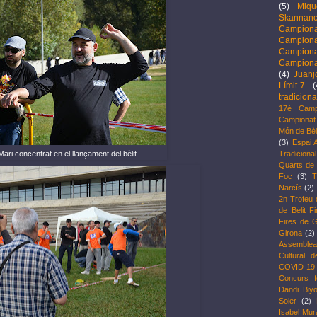
(5)
Miqu
Skannanc
Campion
Campion
Campion
Campiona
(4)
Juanj
Límit-7
(
tradiciona
17è Camp
Campionat 
Món de Bèl
(3)
Espai 
Tradicional
ari concentrat en el llançament del bèlit.
Quarts de f
Foc
(3)
T
Narcís
(2)
2n Trofeu 
de Bèlit F
Fires de G
Girona
(2)
Assemblea
Cultural d
COVID-19
Concurs f
Dandi Biy
Soler
(2)
Isabel Mu