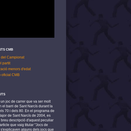
TS CMB
 del Campionat
l partit
zació menors d'edat
p oficial CMB
UTS
s un joc de carrer que va ser molt
 el barri de Sant Narcís durant la
ls 70 i dels 80. En el programa de
Major de Sant Narcís de 2004, es
 breu descripció d'aquest peculiar
article que vaig titular "Jocs de
n s'explicaven alguns dels jocs que