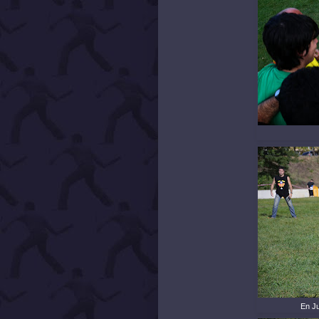
En Ju