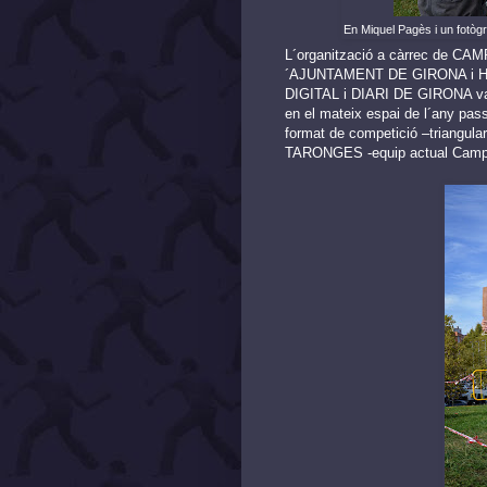
En Miquel Pagès i un fotòg
L´organització a càrrec de CA
´AJUNTAMENT DE GIRONA i HI 
DIGITAL i DIARI DE GIRONA v
en el mateix espai de l´any p
format de competició –triangu
TARONGES -equip actual Camp