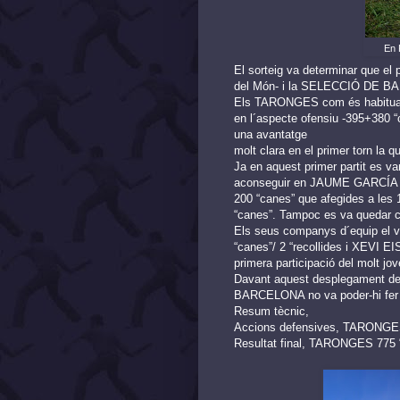
En 
El sorteig va determinar que 
del Món- i la SELECCIÓ DE 
Els TARONGES com és habitual e
en l´aspecte ofensiu -395+380 “
una avantatge
molt clara en el primer torn la qu
Ja en aquest primer partit es va
aconseguir en JAUME GARCÍA la 
200 “canes” que afegides a les 1
“canes”. Tampoc es va quedar cur
Els seus companys d´equip el
“canes”/ 2 “recollides i XEVI E
primera participació del molt 
Davant aquest desplegament d
BARCELONA no va poder-hi fer 
Resum tècnic,
Accions defensives, TARONG
Resultat final, TARONGES 77