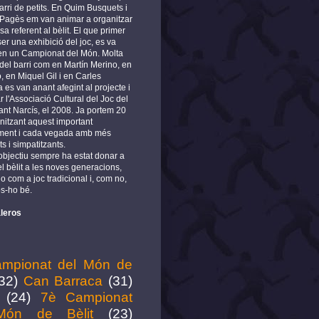
arri de petits. En Quim Busquets i
 Pagès em van animar a organitzar
a referent al bèlit. El que primer
er una exhibició del joc, es va
 en un Campionat del Món. Molta
del barri com en Martín Merino, en
, en Miquel Gil i en Carles
es van anant afegint al projecte i
r l'Associació Cultural del Joc del
ant Narcís, el 2008. Ja portem 20
nitzant aquest important
ment i cada vegada amb més
ts i simpatitzants.
 objectiu sempre ha estat donar a
l bèlit a les noves generacions,
o com a joc tradicional i, com no,
s-ho bé.
leros
mpionat del Món de
32)
Can Barraca
(31)
(24)
7è Campionat
Món de Bèlit
(23)