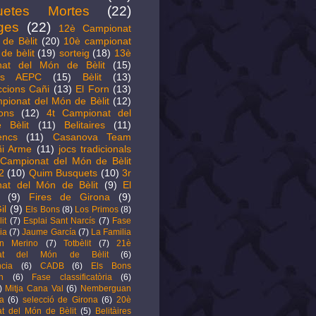
uetes Mortes
(22)
ges
(22)
12è Campionat
de Bèlit
(20)
10è campionat
de bèlit
(19)
sorteig
(18)
13è
nat del Món de Bèlit
(15)
its AEPC
(15)
Bèlit
(13)
ccions Cañi
(13)
El Forn
(13)
pionat del Món de Bèlit
(12)
ions
(12)
4t Campionat del
 Bèlit
(11)
Belitaires
(11)
encs
(11)
Casanova Team
i Arme
(11)
jocs tradicionals
Campionat del Món de Bèlit
2
(10)
Quim Busquets
(10)
3r
at del Món de Bèlit
(9)
El
(9)
Fires de Girona
(9)
il
(9)
Els Bons
(8)
Los Primos
(8)
it
(7)
Esplai Sant Narcís
(7)
Fase
ia
(7)
Jaume García
(7)
La Familia
ín Merino
(7)
Totbèlit
(7)
21è
nat del Món de Bèlit
(6)
cia
(6)
CADB
(6)
Els Bons
n
(6)
Fase classificatòria
(6)
)
Mitja Cana Val
(6)
Nemberguan
a
(6)
selecció de Girona
(6)
20è
t del Món de Bèlit
(5)
Belitàires