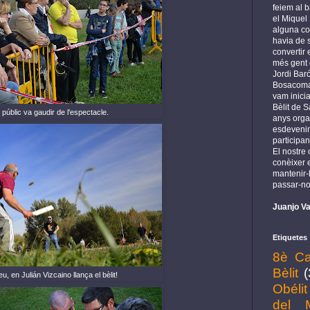
feiem al b
el Miquel
alguna cos
havia de s
convertir
més gent 
Jordi Baró
Bosacoma 
vam inicia
Bèlit de S
l públic va gaudir de l'espectacle.
anys orga
esdeveni
participan
El nostre
conèixer e
mantenir-l
passar-no
Juanjo Va
Etiquetes
8è Ca
Bèlit
(
leu, en Julián Vizcaino llança el bèlit!
Obélit
del 