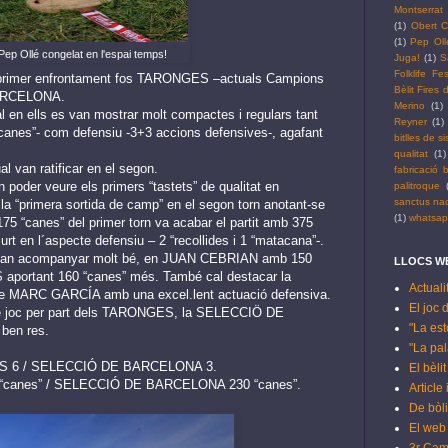
Montserrat
(1)
Obert C
(1)
Pep Oll
Pep Ollé congelat en l'espai temps!
Juga!
(1)
S
Folklife Fes
el primer enfrontament fos TARONGES –actuals Campions
Bèlit Fires
BARCELONA.
Merino
(1)
n ells es van mostrar molt compactes i regulars tant
Reyner
(1)
canes”- com defensiu -3+3 accions defensives-, agafant
bitlles de si
qualitat
(1)
al van ratificar en el segon.
fabricació b
n poder veure els primers “tastets” de qualitat en
palitroque
sanctus na
“primera sortida de camp” en el segon torn anotant-se
(1)
whatsa
75 “canes” del primer torn va acabar el partit amb 375
t en l´aspecte defensiu – 2 “recollides i 1 “matacana”-.
 van acompanyar molt bé, en JUAN CEBRIAN amb 150
LLOCS WE
IS aportant 160 “canes” més. També cal destacar la
Actuali
jove MARC GARCÍA amb una excel.lent actuació defensiva.
El joc 
e joc per part dels TARONGES, la SELECCIÖ DE
"La est
ben res.
"La pala
ES 6 / SELECCIÓ DE BARCELONA 3.
El bèli
5 “canes” / SELECCIÓ DE BARCELONA 230 “canes”.
Article
De bòli
El web 
3r Cam