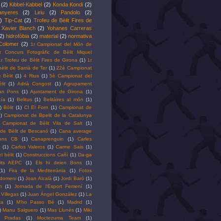
(2)
Kibbel-Kabbel
(2)
Konda Kondi
(2)
anyeres
(2)
Liriu
(2)
Pandolo
(2)
)
Tip-Cat
(2)
Trofeu de Bèlit Fires de
Xavier Blanch
(2)
Yohanes Carreras
2)
hidrofòbia
(2)
material
(2)
normativa
Colomer
(2)
1r Campionat del Món de
r Concurs Fotogràfic de Bèlit Miquel
1r Trofeu de Bèlit Fires de Girona
(1)
1r
bèlit de Sarrià de Ter
(1)
22è Campionat
 Bèlit
(1)
4 Rius
(1)
5è Campionat del
it
(1)
Adrià Congost
(1)
Agrupament
oan Pons
(1)
Ajuntament de Girona
(1)
ía
(1)
Belitus
(1)
Belitàires al món
(1)
)
Bòlit
(1)
CI El Forn
(1)
Campionat de
)
Campionat de Bpelit de la Catalunya
Campionat de Bèlit Vila de Salt
(1)
de Bèlit de Bescanó
(1)
Cana average
ons CB
(1)
Canaprenguin
(1)
Carles
(1)
Carlos Valeros
(1)
Carme Sais
(1)
l bèlit
(1)
Construccions Cañí
(1)
Da-ga
lits AEPC
(1)
Els hi deien Bons
(1)
(1)
Fira de la Mediterrània
(1)
Fotos
Idomeni
(1)
Joan Alcalà
(1)
Jordi Baró
(1)
h
(1)
Jornada de l'Esport Femení
(1)
 Villegas
(1)
Juan Ángel González
(1)
La
ta
(1)
M'ho Passo Bé
(1)
Madrid
(1)
)
Manu Salguero
(1)
Mas Llunès
(1)
Miki
l Pradas
(1)
Moctezuma Team
(1)