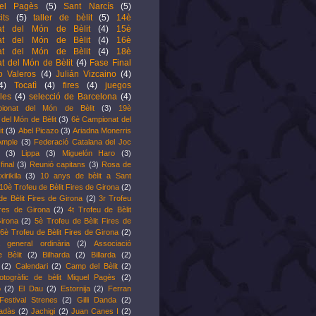
el Pagès
(5)
Sant Narcís
(5)
its
(5)
taller de bèlit
(5)
14è
at del Món de Bèlit
(4)
15è
at del Món de Bèlit
(4)
16è
at del Món de Bèlit
(4)
18è
t del Món de Bèlit
(4)
Fase Final
o Valeros
(4)
Julián Vizcaino
(4)
4)
Tocatì
(4)
fires
(4)
juegos
les
(4)
selecció de Barcelona
(4)
ionat del Món de Bèlit
(3)
19è
del Món de Bèlit
(3)
6è Campionat del
it
(3)
Abel Picazo
(3)
Ariadna Monerris
Ample
(3)
Federació Catalana del Joc
(3)
Lippa
(3)
Miguelón Haro
(3)
inal
(3)
Reunió capitans
(3)
Rosa de
xirikila
(3)
10 anys de bèlit a Sant
10è Trofeu de Bèlit Fires de Girona
(2)
de Bèlit Fires de Girona
(2)
3r Trofeu
ires de Girona
(2)
4t Trofeu de Bèlit
irona
(2)
5è Trofeu de Bèlit Fires de
6è Trofeu de Bèlit Fires de Girona
(2)
 general ordinària
(2)
Associació
e Bèlit
(2)
Bilharda
(2)
Billarda
(2)
(2)
Calendari
(2)
Camp del Bèlit
(2)
otogràfic de bèlit Miquel Pagès
(2)
o
(2)
El Dau
(2)
Estornija
(2)
Ferran
Festival Strenes
(2)
Gilli Danda
(2)
radàs
(2)
Jachigi
(2)
Juan Canes I
(2)