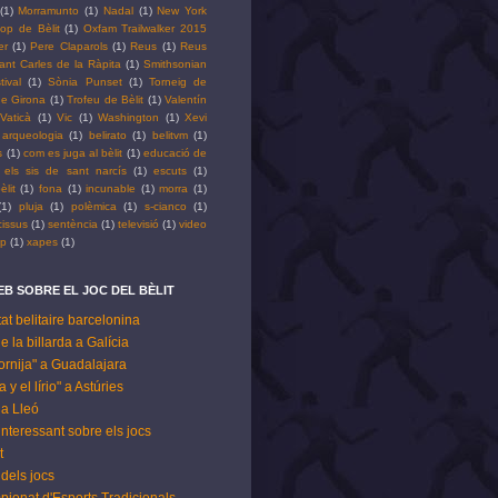
(1)
Morramunto
(1)
Nadal
(1)
New York
op de Bèlit
(1)
Oxfam Trailwalker 2015
er
(1)
Pere Claparols
(1)
Reus
(1)
Reus
ant Carles de la Ràpita
(1)
Smithsonian
tival
(1)
Sònia Punset
(1)
Torneig de
 de Girona
(1)
Trofeu de Bèlit
(1)
Valentín
Vaticà
(1)
Vic
(1)
Washington
(1)
Xevi
arqueologia
(1)
belirato
(1)
belitvm
(1)
s
(1)
com es juga al bèlit
(1)
educació de
els sis de sant narcís
(1)
escuts
(1)
èlit
(1)
fona
(1)
incunable
(1)
morra
(1)
(1)
pluja
(1)
polèmica
(1)
s-cianco
(1)
cissus
(1)
sentència
(1)
televisió
(1)
video
pp
(1)
xapes
(1)
B SOBRE EL JOC DEL BÈLIT
tat belitaire barcelonina
de la billarda a Galícia
ornija" a Guadalajara
 y el lírio" a Astúries
t a Lleó
 interessant sobre els jocs
t
dels jocs
pionat d'Esports Tradicionals