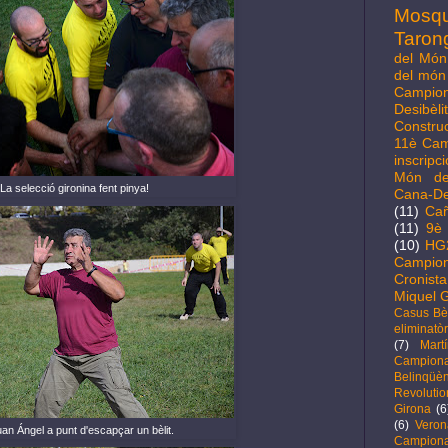
Mosq
Taron
del Món 
del món 
Campio
Desibèl
Constru
11è Cam
inscripc
Món de
La selecció gironina fent pinya!
Cana-D
(11)
Cañ
(11)
9è 
(10)
HG
Campion
Cronista
Miquel G
Casus Bèl
eliminatòr
(7)
Mart
Campio
Belinqüèn
Revolutio
Girona
(6
(6)
Veron
an Ángel a punt d'escapçar un bèlit.
Campiona