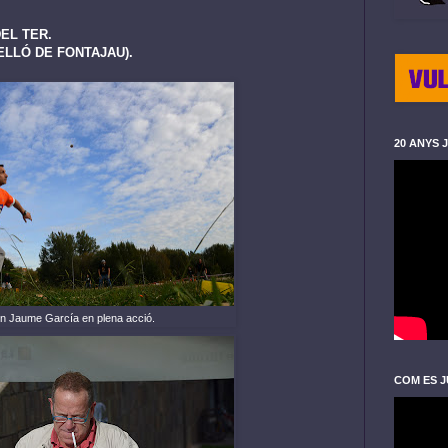
EL TER.
Ó DE FONTAJAU).
20 ANYS 
n Jaume García en plena acció.
COM ES J