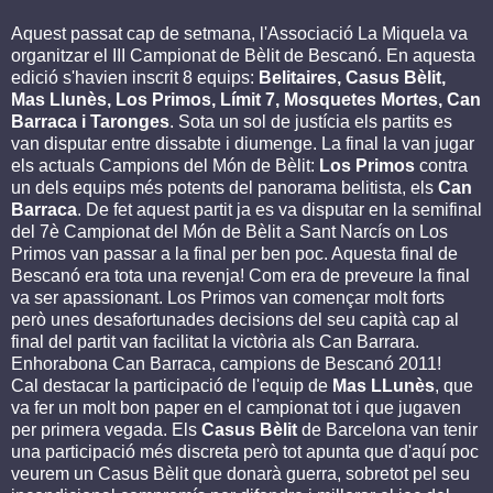
Aquest passat cap de setmana, l'Associació La Miquela va
organitzar el III Campionat de Bèlit de Bescanó. En aquesta
edició s'havien inscrit 8 equips:
Belitaires, Casus Bèlit,
Mas Llunès, Los Primos, Límit 7, Mosquetes Mortes, Can
Barraca i Taronges
. Sota un sol de justícia els partits es
van disputar entre dissabte i diumenge. La final la van jugar
els actuals Campions del Món de Bèlit:
Los Primos
contra
un dels equips més potents del panorama belitista, els
Can
Barraca
. De fet aquest partit ja es va disputar en la semifinal
del 7è Campionat del Món de Bèlit a Sant Narcís on Los
Primos van passar a la final per ben poc. Aquesta final de
Bescanó era tota una revenja! Com era de preveure la final
va ser apassionant. Los Primos van començar molt forts
però unes desafortunades decisions del seu capità cap al
final del partit van facilitat la victòria als Can Barrara.
Enhorabona Can Barraca, campions de Bescanó 2011!
Cal destacar la participació de l'equip de
Mas LLunès
, que
va fer un molt bon paper en el campionat tot i que jugaven
per primera vegada. Els
Casus Bèlit
de Barcelona van tenir
una participació més discreta però tot apunta que d'aquí poc
veurem un Casus Bèlit que donarà guerra, sobretot pel seu