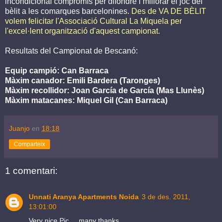
incondicional compromís per difondre i millorar el joc del
bèlit a les comarques barcelonines.
Des de VA DE BÈLIT
volem felicitar l'Associació Cultural La Miquela per
l'excel·lent organització d'aquest campionat.
Resultats del Campionat de Bescanó:
Equip campió: Can Barraca
Màxim canador: Emili Bardera (Taronges)
Màxim recollidor: Joan García de García (Mas Llunès)
Màxim matacanes: Miquel Gil (Can Barraca)
Juanjo
en
18:18
Comparteix
1 comentari:
Unnati Aranya Apartments Noida
3 de des. 2011,
13:01:00
Very nice Pic... .many thanks.