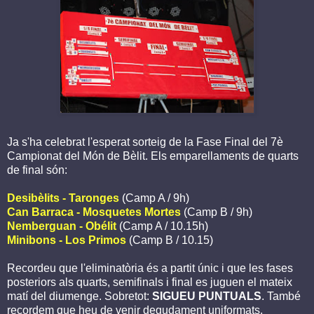
Ja s'ha celebrat l'esperat sorteig de la Fase Final del 7è
Campionat del Món de Bèlit. Els emparellaments de quarts
de final són:
Desibèlits - Taronges
(Camp A / 9h)
Can Barraca - Mosquetes Mortes
(Camp B / 9h)
Nemberguan - Obélit
(Camp A / 10.15h)
Minibons - Los Primos
(Camp B / 10.15)
Recordeu que l'eliminatòria és a partit únic i que les fases
posteriors als quarts, semifinals i final es juguen el mateix
matí del diumenge. Sobretot:
SIGUEU PUNTUALS
. També
recordem que heu de venir degudament uniformats,