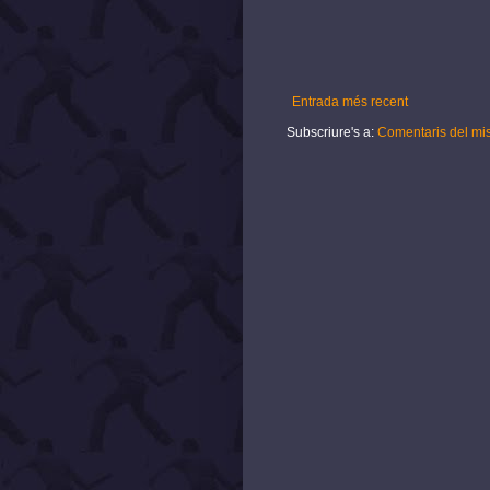
Entrada més recent
Subscriure's a:
Comentaris del mi