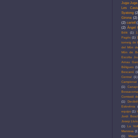
Juga-Juga
Les Cast
Syatong
(2
Girona
(2)
(2)
cartell
(
(2)
Àngel 
Bèlit
(1)
1
Pagès
(1)
torneig de 
del Món de
Món de Bèl
Escolta J
Arnau Garc
Bèligues
(1
Bescanó
(1
Central
(1)
Campionat 
(1)
Canap
Bossacoma
Comissió de
(1)
Decibè
Eslovènia
equips
(1)
Jordi Bosc
Josep Lluís
(1)
La Vol
Manresa
(1
(1)
Mique