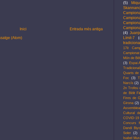
(5)
Miqu
Skannanc
Campion
Campion
Campion
Campiona
Inici
Entrada més antiga
(4)
Juanj
Límit-7
(
ssatge (Atom)
tradiciona
17è Camp
Campionat 
Món de Bèl
(3)
Espai 
Tradicional
Quarts de f
Foc
(3)
T
Narcís
(2)
2n Trofeu 
de Bèlit F
Fires de G
Girona
(2)
Assemblea
Cultural d
COVID-19
Concurs f
Dandi Biy
Soler
(2)
Isabel Mu