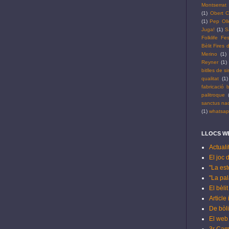
Montserrat
(1)
Obert C
(1)
Pep Oll
Juga!
(1)
S
Folklife Fes
Bèlit Fires
Merino
(1)
Reyner
(1)
bitlles de si
qualitat
(1)
fabricació b
palitroque
sanctus na
(1)
whatsa
LLOCS WE
Actuali
El joc 
"La est
"La pala
El bèli
Article
De bòli
El web 
3r Cam