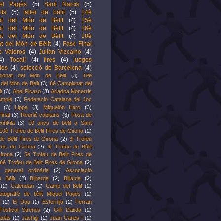
el Pagès
(5)
Sant Narcís
(5)
its
(5)
taller de bèlit
(5)
14è
at del Món de Bèlit
(4)
15è
at del Món de Bèlit
(4)
16è
at del Món de Bèlit
(4)
18è
t del Món de Bèlit
(4)
Fase Final
o Valeros
(4)
Julián Vizcaino
(4)
4)
Tocatì
(4)
fires
(4)
juegos
les
(4)
selecció de Barcelona
(4)
ionat del Món de Bèlit
(3)
19è
del Món de Bèlit
(3)
6è Campionat del
it
(3)
Abel Picazo
(3)
Ariadna Monerris
Ample
(3)
Federació Catalana del Joc
(3)
Lippa
(3)
Miguelón Haro
(3)
inal
(3)
Reunió capitans
(3)
Rosa de
xirikila
(3)
10 anys de bèlit a Sant
10è Trofeu de Bèlit Fires de Girona
(2)
de Bèlit Fires de Girona
(2)
3r Trofeu
ires de Girona
(2)
4t Trofeu de Bèlit
irona
(2)
5è Trofeu de Bèlit Fires de
6è Trofeu de Bèlit Fires de Girona
(2)
 general ordinària
(2)
Associació
e Bèlit
(2)
Bilharda
(2)
Billarda
(2)
(2)
Calendari
(2)
Camp del Bèlit
(2)
otogràfic de bèlit Miquel Pagès
(2)
o
(2)
El Dau
(2)
Estornija
(2)
Ferran
Festival Strenes
(2)
Gilli Danda
(2)
radàs
(2)
Jachigi
(2)
Juan Canes I
(2)