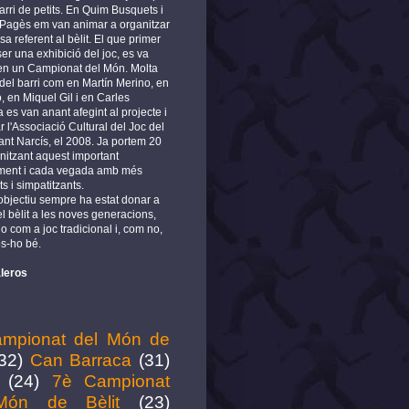
arri de petits. En Quim Busquets i
 Pagès em van animar a organitzar
a referent al bèlit. El que primer
er una exhibició del joc, es va
 en un Campionat del Món. Molta
del barri com en Martín Merino, en
, en Miquel Gil i en Carles
es van anant afegint al projecte i
r l'Associació Cultural del Joc del
ant Narcís, el 2008. Ja portem 20
nitzant aquest important
ment i cada vegada amb més
ts i simpatitzants.
 objectiu sempre ha estat donar a
l bèlit a les noves generacions,
o com a joc tradicional i, com no,
s-ho bé.
leros
mpionat del Món de
32)
Can Barraca
(31)
(24)
7è Campionat
Món de Bèlit
(23)