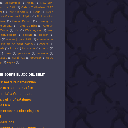
(1)
Morramunto
(1)
Nadal
(1)
New York
op de Bèlit
(1)
Oxfam Trailwalker 2015
er
(1)
Pere Claparols
(1)
Reus
(1)
Reus
ant Carles de la Ràpita
(1)
Smithsonian
tival
(1)
Sònia Punset
(1)
Torneig de
 de Girona
(1)
Trofeu de Bèlit
(1)
Valentín
Vaticà
(1)
Vic
(1)
Washington
(1)
Xevi
arqueologia
(1)
belirato
(1)
belitvm
(1)
s
(1)
com es juga al bèlit
(1)
educació de
els sis de sant narcís
(1)
escuts
(1)
èlit
(1)
fona
(1)
incunable
(1)
morra
(1)
(1)
pluja
(1)
polèmica
(1)
s-cianco
(1)
cissus
(1)
sentència
(1)
televisió
(1)
video
pp
(1)
xapes
(1)
B SOBRE EL JOC DEL BÈLIT
tat belitaire barcelonina
de la billarda a Galícia
ornija" a Guadalajara
 y el lírio" a Astúries
t a Lleó
 interessant sobre els jocs
t
dels jocs
pionat d'Esports Tradicionals