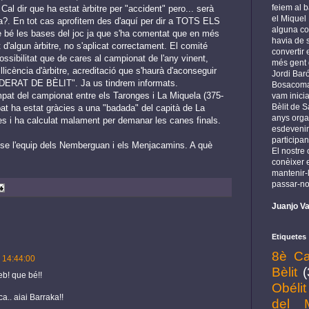
feiem al b
al dir que ha estat àrbitre per "accident" pero... serà
el Miquel
va?. En tot cas aprofitem des d'aquí per dir a TOTS ELS
alguna cos
bé les bases del joc ja que s'ha comentat que en més
havia de s
rt d'algun àrbitre, no s'aplicat correctament. El comité
convertir
ossibilitat que de cares al campionat de l'any vinent,
més gent 
licència d'àrbitre, acreditació que s'haurà d'aconseguir
Jordi Baró
DERAT DE BÈLIT". Ja us tindrem informats.
Bosacoma 
pat del campionat entre els Taronges i La Miquela (375-
vam inicia
Bèlit de S
at ha estat gràcies a una "badada" del capità de La
anys orga
s i ha calculat malament per demanar les canes finals.
esdeveni
participan
se l'equip dels Nemberguan i els Menjacamins. A què
El nostre
conèixer e
mantenir-l
passar-no
Juanjo Va
Etiquetes
8è Ca
 14:44:00
Bèlit
(
eb! que bé!!
Obélit
a.. aiai Barraka!!
del 