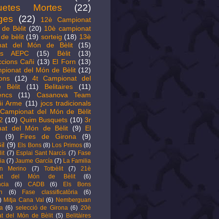
uetes Mortes
(22)
ges
(22)
12è Campionat
de Bèlit
(20)
10è campionat
de bèlit
(19)
sorteig
(18)
13è
nat del Món de Bèlit
(15)
its AEPC
(15)
Bèlit
(13)
ccions Cañi
(13)
El Forn
(13)
pionat del Món de Bèlit
(12)
ions
(12)
4t Campionat del
 Bèlit
(11)
Belitaires
(11)
encs
(11)
Casanova Team
i Arme
(11)
jocs tradicionals
Campionat del Món de Bèlit
2
(10)
Quim Busquets
(10)
3r
at del Món de Bèlit
(9)
El
(9)
Fires de Girona
(9)
il
(9)
Els Bons
(8)
Los Primos
(8)
it
(7)
Esplai Sant Narcís
(7)
Fase
ia
(7)
Jaume García
(7)
La Familia
ín Merino
(7)
Totbèlit
(7)
21è
nat del Món de Bèlit
(6)
cia
(6)
CADB
(6)
Els Bons
n
(6)
Fase classificatòria
(6)
)
Mitja Cana Val
(6)
Nemberguan
a
(6)
selecció de Girona
(6)
20è
t del Món de Bèlit
(5)
Belitàires