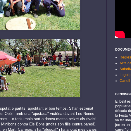
DOCUMEN
Regles
Acta de
Autorit
Logoti
Cartell
BENVING
El bèlit é
popular en
utat 6 partits, aprofitant el bon temps. S'han estrenat
dècada de
ls Obèlit amb una "ajustada" victòria davant Les Nenes
la Festa 
nes... o teniu mala sort o doneu massa peixet als rivals!.
va fer una
s Minibons contra Els Bons (molts són fills contra pares!).
joc en un 
t, en Martí Carreras, s'ha "ofuscat" i ha anotat més canes
carrer" o