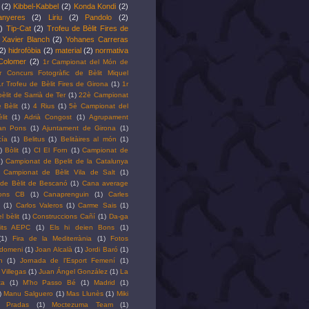
(2)
Kibbel-Kabbel
(2)
Konda Kondi
(2)
anyeres
(2)
Liriu
(2)
Pandolo
(2)
)
Tip-Cat
(2)
Trofeu de Bèlit Fires de
Xavier Blanch
(2)
Yohanes Carreras
2)
hidrofòbia
(2)
material
(2)
normativa
Colomer
(2)
1r Campionat del Món de
r Concurs Fotogràfic de Bèlit Miquel
1r Trofeu de Bèlit Fires de Girona
(1)
1r
bèlit de Sarrià de Ter
(1)
22è Campionat
 Bèlit
(1)
4 Rius
(1)
5è Campionat del
it
(1)
Adrià Congost
(1)
Agrupament
oan Pons
(1)
Ajuntament de Girona
(1)
ía
(1)
Belitus
(1)
Belitàires al món
(1)
)
Bòlit
(1)
CI El Forn
(1)
Campionat de
)
Campionat de Bpelit de la Catalunya
Campionat de Bèlit Vila de Salt
(1)
de Bèlit de Bescanó
(1)
Cana average
ons CB
(1)
Canaprenguin
(1)
Carles
(1)
Carlos Valeros
(1)
Carme Sais
(1)
l bèlit
(1)
Construccions Cañí
(1)
Da-ga
lits AEPC
(1)
Els hi deien Bons
(1)
(1)
Fira de la Mediterrània
(1)
Fotos
Idomeni
(1)
Joan Alcalà
(1)
Jordi Baró
(1)
h
(1)
Jornada de l'Esport Femení
(1)
 Villegas
(1)
Juan Ángel González
(1)
La
ta
(1)
M'ho Passo Bé
(1)
Madrid
(1)
)
Manu Salguero
(1)
Mas Llunès
(1)
Miki
l Pradas
(1)
Moctezuma Team
(1)