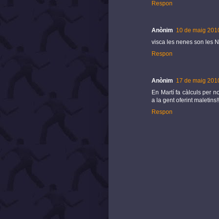
Respon
Anònim
10 de maig 2010
visca les nenes son les N
Respon
Anònim
17 de maig 2010
En Martí fa càlculs per n
a la gent oferint maletins
Respon