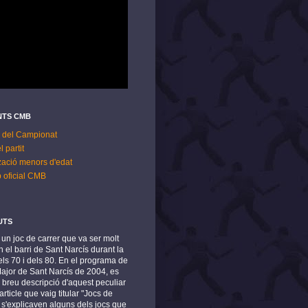
TS CMB
 del Campionat
l partit
zació menors d'edat
p oficial CMB
UTS
s un joc de carrer que va ser molt
 el barri de Sant Narcís durant la
ls 70 i dels 80. En el programa de
Major de Sant Narcís de 2004, es
 breu descripció d'aquest peculiar
article que vaig titular "Jocs de
n s'explicaven alguns dels jocs que