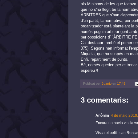
als Minibons de les que tocava. C
que no s'ha llegit bé la normati
ÀRBITRES que s'han d'aprendre 
d'un partit, la normativa, per pa
organitzador està plantejant la p
només puguin arbitrar gent amb l
per oposicions d' "ÀRBITRE FE
Cal destacar també el primer em
375). Segons han informat l'emp
Miquela, que ha suspès en mate
Enfí, repartiment de punts.
Bé, només queden per estrenar-
espereu?!
Publicat per
Juanjo
en
17:45
3 comentaris:
Anònim
4 de maig 2010,
Encara no havia vist la w
Visca el bèlit i can Ressac