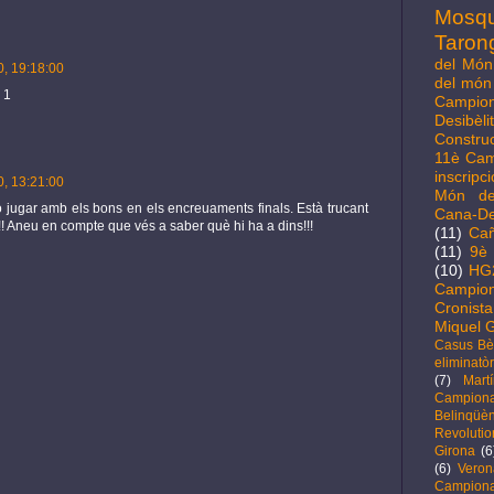
Mosq
Taron
del Món 
, 19:18:00
del món 
 1
Campio
Desibèl
Constru
11è Cam
inscripc
, 13:21:00
Món de
o jugar amb els bons en els encreuaments finals. Està trucant
Cana-D
!!! Aneu en compte que vés a saber què hi ha a dins!!!
(11)
Cañ
(11)
9è 
(10)
HG
Campion
Cronista
Miquel G
Casus Bèl
eliminatòr
(7)
Mart
Campio
Belinqüèn
Revolutio
Girona
(6
(6)
Veron
Campiona