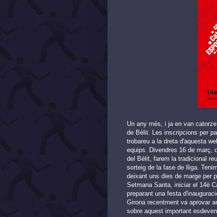
Un any més, i ja en van catorz
de Bèlit. Les inscripcions per pa
trobareu a la dreta d'aquesta we
equips. Divendres 16 de març, d
del Bèlit, farem la tradicional re
sorteig de la fase de lliga. Teni
deixant uns dies de marge per 
Setmana Santa, iniciar el 14è C
preparant una festa d'inaugurac
Girona recentment va aprovar a
sobre aquest important esdeveni