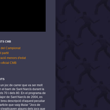
TS CMB
 del Campionat
l partit
zació menors d'edat
p oficial CMB
UTS
s un joc de carrer que va ser molt
 el barri de Sant Narcís durant la
ls 70 i dels 80. En el programa de
Major de Sant Narcís de 2004, es
 breu descripció d'aquest peculiar
article que vaig titular "Jocs de
n s'explicaven alguns dels jocs que