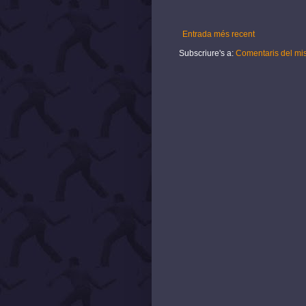
Entrada més recent
Subscriure's a:
Comentaris del mi