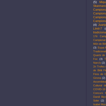
(5)
Miqu
Skannanc
Campion
Campion
Campion
Campiona
(4)
Juanj
Límit-7
(
tradiciona
17è Camp
Campionat 
Món de Bèl
(3)
Espai 
Tradicional
Quarts de f
Foc
(3)
T
Narcís
(2)
2n Trofeu 
de Bèlit F
Fires de G
Girona
(2)
Assemblea
Cultural d
COVID-19
Concurs f
Dandi Biy
Soler
(2)
Isabel Mu