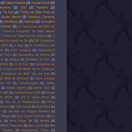
(2)
Kibbel-Kabbel
(2)
Konda Kondi
(2)
anyeres
(2)
Liriu
(2)
Pandolo
(2)
)
Tip-Cat
(2)
Trofeu de Bèlit Fires de
Xavier Blanch
(2)
Yohanes Carreras
2)
hidrofòbia
(2)
material
(2)
normativa
Colomer
(2)
1r Campionat del Món de
r Concurs Fotogràfic de Bèlit Miquel
1r Trofeu de Bèlit Fires de Girona
(1)
1r
bèlit de Sarrià de Ter
(1)
22è Campionat
 Bèlit
(1)
4 Rius
(1)
5è Campionat del
it
(1)
Adrià Congost
(1)
Agrupament
oan Pons
(1)
Ajuntament de Girona
(1)
ía
(1)
Belitus
(1)
Belitàires al món
(1)
)
Bòlit
(1)
CI El Forn
(1)
Campionat de
)
Campionat de Bpelit de la Catalunya
Campionat de Bèlit Vila de Salt
(1)
de Bèlit de Bescanó
(1)
Cana average
ons CB
(1)
Canaprenguin
(1)
Carles
(1)
Carlos Valeros
(1)
Carme Sais
(1)
l bèlit
(1)
Construccions Cañí
(1)
Da-ga
lits AEPC
(1)
Els hi deien Bons
(1)
(1)
Fira de la Mediterrània
(1)
Fotos
Idomeni
(1)
Joan Alcalà
(1)
Jordi Baró
(1)
h
(1)
Jornada de l'Esport Femení
(1)
 Villegas
(1)
Juan Ángel González
(1)
La
ta
(1)
M'ho Passo Bé
(1)
Madrid
(1)
)
Manu Salguero
(1)
Mas Llunès
(1)
Miki
l Pradas
(1)
Moctezuma Team
(1)