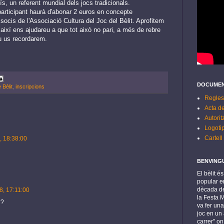
s, un referent mundial dels jocs tradicionals.
participant haurà d'abonar 2 euros en concepte
 socis de l'Associació Cultura del Joc del Bèlit. Aprofitem
 així ens ajudareu a que tot això no pari, a més de rebre
u us recordarem.
DOCUMEN
Bèlit
,
inscripcions
Regles
Acta de
Autorit
Logoti
Cartell
, 18:38:00
BENVING
El bèlit é
popular en
dècada de
8, 17:11:00
la Festa 
??
va fer una
joc en un 
carrer" o