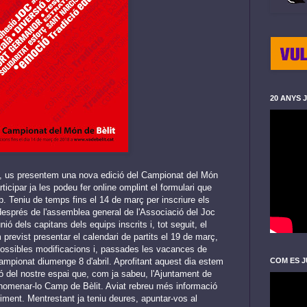
20 ANYS 
e, us presentem una nova edició del Campionat del Món
rticipar ja les podeu fer online omplint el formulari que
b. Teniu de temps fins el 14 de març per inscriure els
esprés de l'assemblea general de l'Associació del Joc
unió dels capitans dels equips inscrits i, tot seguit, el
m previst presentar el calendari de partits el 19 de març,
possibles modificacions i, passades les vacances de
COM ES J
ampionat diumenge 8 d'abril. Aprofitant aquest dia estem
ió del nostre espai que, com ja sabeu, l'Ajuntament de
nomenar-lo Camp de Bèlit. Aviat rebreu més informació
ment. Mentrestant ja teniu deures, apuntar-vos al