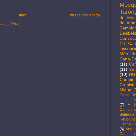
Mosq
Taron
Inici
Entrada més antiga
del Món 
del món 
ssatge (Atom)
Campio
Desibèl
Constru
11è Cam
inscripc
Món de
Cana-D
(11)
Cañ
(11)
9è 
(10)
HG
Campion
Cronista
Miquel G
Casus Bèl
eliminatòr
(7)
Mart
Campio
Belinqüèn
Revolutio
Girona
(6
(6)
Veron
Campiona