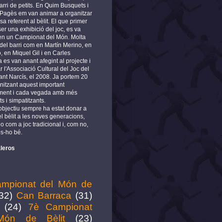
arri de petits. En Quim Busquets i
 Pagès em van animar a organitzar
a referent al bèlit. El que primer
er una exhibició del joc, es va
 en un Campionat del Món. Molta
del barri com en Martín Merino, en
, en Miquel Gil i en Carles
es van anant afegint al projecte i
r l'Associació Cultural del Joc del
ant Narcís, el 2008. Ja portem 20
nitzant aquest important
ment i cada vegada amb més
ts i simpatitzants.
 objectiu sempre ha estat donar a
l bèlit a les noves generacions,
o com a joc tradicional i, com no,
s-ho bé.
leros
mpionat del Món de
32)
Can Barraca
(31)
(24)
7è Campionat
Món de Bèlit
(23)