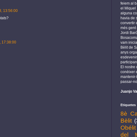
feiem al b
el Miquel
, 13:56:00
alguna cos
havia de s
tats?
convertir
més gent 
Jordi Baró
Bosacoma 
, 17:38:00
vam inicia
Bèlit de S
anys orga
esdeveni
participan
El nostre
conèixer e
mantenir-l
passar-no
Juanjo Va
Etiquetes
8è Ca
Bèlit
(
Obélit
del 