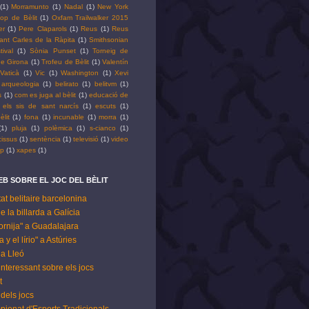
(1)
Morramunto
(1)
Nadal
(1)
New York
op de Bèlit
(1)
Oxfam Trailwalker 2015
er
(1)
Pere Claparols
(1)
Reus
(1)
Reus
ant Carles de la Ràpita
(1)
Smithsonian
tival
(1)
Sònia Punset
(1)
Torneig de
 de Girona
(1)
Trofeu de Bèlit
(1)
Valentín
Vaticà
(1)
Vic
(1)
Washington
(1)
Xevi
arqueologia
(1)
belirato
(1)
belitvm
(1)
s
(1)
com es juga al bèlit
(1)
educació de
els sis de sant narcís
(1)
escuts
(1)
èlit
(1)
fona
(1)
incunable
(1)
morra
(1)
(1)
pluja
(1)
polèmica
(1)
s-cianco
(1)
cissus
(1)
sentència
(1)
televisió
(1)
video
pp
(1)
xapes
(1)
B SOBRE EL JOC DEL BÈLIT
tat belitaire barcelonina
de la billarda a Galícia
ornija" a Guadalajara
 y el lírio" a Astúries
t a Lleó
 interessant sobre els jocs
t
dels jocs
pionat d'Esports Tradicionals