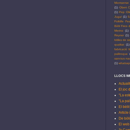
Montserrat
(1)
Obert C
(1)
Pep Oll
Juga!
(1)
S
Folklife Fes
Bèlit Fires
Merino
(1)
Reyner
(1)
bitlles de si
qualitat
(1)
fabricació b
palitroque
sanctus na
(1)
whatsa
LLOCS WE
Actuali
El joc 
"La est
"La pala
El bèli
Article
De bòli
El web 
3r Cam