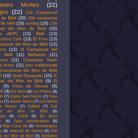
uetes Mortes
(22)
ges
(22)
12è Campionat
de Bèlit
(20)
10è campionat
de bèlit
(19)
sorteig
(18)
13è
nat del Món de Bèlit
(15)
its AEPC
(15)
Bèlit
(13)
ccions Cañi
(13)
El Forn
(13)
pionat del Món de Bèlit
(12)
ions
(12)
4t Campionat del
 Bèlit
(11)
Belitaires
(11)
encs
(11)
Casanova Team
i Arme
(11)
jocs tradicionals
Campionat del Món de Bèlit
2
(10)
Quim Busquets
(10)
3r
at del Món de Bèlit
(9)
El
(9)
Fires de Girona
(9)
il
(9)
Els Bons
(8)
Los Primos
(8)
it
(7)
Esplai Sant Narcís
(7)
Fase
ia
(7)
Jaume García
(7)
La Familia
ín Merino
(7)
Totbèlit
(7)
21è
nat del Món de Bèlit
(6)
cia
(6)
CADB
(6)
Els Bons
n
(6)
Fase classificatòria
(6)
)
Mitja Cana Val
(6)
Nemberguan
a
(6)
selecció de Girona
(6)
20è
t del Món de Bèlit
(5)
Belitàires