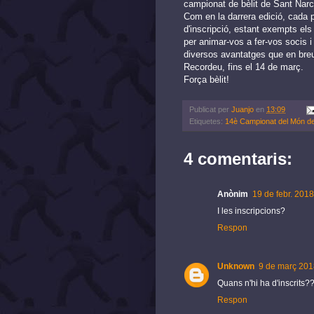
campionat de bèlit de Sant Narcí
Com en la darrera edició, cada 
d'inscripció, estant exempts els
per animar-vos a fer-vos socis i
diversos avantatges que en bre
Recordeu, fins el 14 de març.
Força bèlit!
Publicat per
Juanjo
en
13:09
Etiquetes:
14è Campionat del Món de 
4 comentaris:
Anònim
19 de febr. 2018
I les inscripcions?
Respon
Unknown
9 de març 201
Quans n'hi ha d'inscrits?
Respon