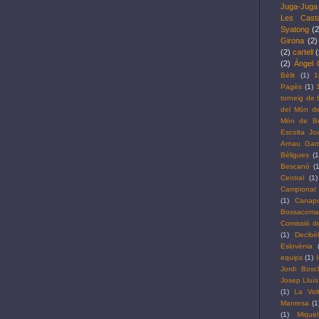
Juga-Juga
Les Cast
Syatong
(2
Girona
(2)
(2)
cartell
(
(2)
Àngel 
Bèlit
(1)
1
Pagès
(1)
torneig de 
del Món de
Món de Bèl
Escolta J
Arnau Garc
Bèligues
(1
Bescanó
(1
Central
(1)
Campionat 
(1)
Canap
Bossacoma
Comissió de
(1)
Decibè
Eslovènia
equips
(1)
Jordi Bosc
Josep Lluís
(1)
La Vol
Manresa
(1
(1)
Mique