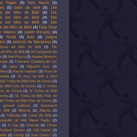
el Pagès
(5)
Sant Narcís
(5)
its
(5)
taller de bèlit
(5)
14è
at del Món de Bèlit
(4)
15è
at del Món de Bèlit
(4)
16è
at del Món de Bèlit
(4)
18è
t del Món de Bèlit
(4)
Fase Final
o Valeros
(4)
Julián Vizcaino
(4)
4)
Tocatì
(4)
fires
(4)
juegos
les
(4)
selecció de Barcelona
(4)
ionat del Món de Bèlit
(3)
19è
del Món de Bèlit
(3)
6è Campionat del
it
(3)
Abel Picazo
(3)
Ariadna Monerris
Ample
(3)
Federació Catalana del Joc
(3)
Lippa
(3)
Miguelón Haro
(3)
inal
(3)
Reunió capitans
(3)
Rosa de
xirikila
(3)
10 anys de bèlit a Sant
10è Trofeu de Bèlit Fires de Girona
(2)
de Bèlit Fires de Girona
(2)
3r Trofeu
ires de Girona
(2)
4t Trofeu de Bèlit
irona
(2)
5è Trofeu de Bèlit Fires de
6è Trofeu de Bèlit Fires de Girona
(2)
 general ordinària
(2)
Associació
e Bèlit
(2)
Bilharda
(2)
Billarda
(2)
(2)
Calendari
(2)
Camp del Bèlit
(2)
otogràfic de bèlit Miquel Pagès
(2)
o
(2)
El Dau
(2)
Estornija
(2)
Ferran
Festival Strenes
(2)
Gilli Danda
(2)
radàs
(2)
Jachigi
(2)
Juan Canes I
(2)