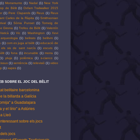
(1)
Morramunto
(1)
Nadal
(1)
New York
op de Bèlit
(1)
Oxfam Trailwalker 2015
er
(1)
Pere Claparols
(1)
Reus
(1)
Reus
ant Carles de la Ràpita
(1)
Smithsonian
tival
(1)
Sònia Punset
(1)
Torneig de
 de Girona
(1)
Trofeu de Bèlit
(1)
Valentín
Vaticà
(1)
Vic
(1)
Washington
(1)
Xevi
arqueologia
(1)
belirato
(1)
belitvm
(1)
s
(1)
com es juga al bèlit
(1)
educació de
els sis de sant narcís
(1)
escuts
(1)
èlit
(1)
fona
(1)
incunable
(1)
morra
(1)
(1)
pluja
(1)
polèmica
(1)
s-cianco
(1)
cissus
(1)
sentència
(1)
televisió
(1)
video
pp
(1)
xapes
(1)
B SOBRE EL JOC DEL BÈLIT
tat belitaire barcelonina
de la billarda a Galícia
ornija" a Guadalajara
 y el lírio" a Astúries
t a Lleó
 interessant sobre els jocs
t
dels jocs
pionat d'Esports Tradicionals