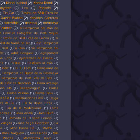
(2)
Kibbel-Kabbel
(2)
Konda Kondi
(2)
anyeres
(2)
Liriu
(2)
Pandolo
(2)
)
Tip-Cat
(2)
Trofeu de Bèlit Fires de
Xavier Blanch
(2)
Yohanes Carreras
2)
hidrofòbia
(2)
material
(2)
normativa
Colomer
(2)
1r Campionat del Món de
r Concurs Fotogràfic de Bèlit Miquel
1r Trofeu de Bèlit Fires de Girona
(1)
1r
bèlit de Sarrià de Ter
(1)
22è Campionat
 Bèlit
(1)
4 Rius
(1)
5è Campionat del
it
(1)
Adrià Congost
(1)
Agrupament
oan Pons
(1)
Ajuntament de Girona
(1)
ía
(1)
Belitus
(1)
Belitàires al món
(1)
)
Bòlit
(1)
CI El Forn
(1)
Campionat de
)
Campionat de Bpelit de la Catalunya
Campionat de Bèlit Vila de Salt
(1)
de Bèlit de Bescanó
(1)
Cana average
ons CB
(1)
Canaprenguin
(1)
Carles
(1)
Carlos Valeros
(1)
Carme Sais
(1)
l bèlit
(1)
Construccions Cañí
(1)
Da-ga
lits AEPC
(1)
Els hi deien Bons
(1)
(1)
Fira de la Mediterrània
(1)
Fotos
Idomeni
(1)
Joan Alcalà
(1)
Jordi Baró
(1)
h
(1)
Jornada de l'Esport Femení
(1)
 Villegas
(1)
Juan Ángel González
(1)
La
ta
(1)
M'ho Passo Bé
(1)
Madrid
(1)
)
Manu Salguero
(1)
Mas Llunès
(1)
Miki
l Pradas
(1)
Moctezuma Team
(1)