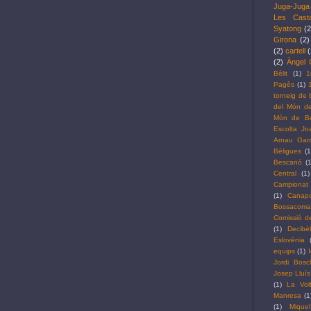
Juga-Juga
Les Cast
Syatong
(2
Girona
(2)
(2)
cartell
(
(2)
Àngel 
Bèlit
(1)
1
Pagès
(1)
torneig de 
del Món de
Món de Bèl
Escolta J
Arnau Garc
Bèligues
(1
Bescanó
(1
Central
(1)
Campionat 
(1)
Canap
Bossacoma
Comissió de
(1)
Decibè
Eslovènia
equips
(1)
Jordi Bosc
Josep Lluís
(1)
La Vol
Manresa
(1
(1)
Mique