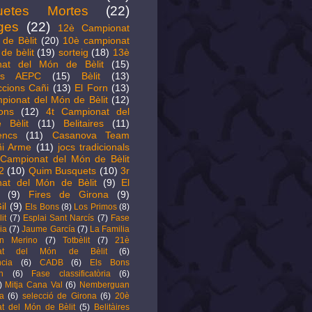
uetes Mortes
(22)
ges
(22)
12è Campionat
de Bèlit
(20)
10è campionat
de bèlit
(19)
sorteig
(18)
13è
nat del Món de Bèlit
(15)
its AEPC
(15)
Bèlit
(13)
ccions Cañi
(13)
El Forn
(13)
pionat del Món de Bèlit
(12)
ions
(12)
4t Campionat del
 Bèlit
(11)
Belitaires
(11)
encs
(11)
Casanova Team
i Arme
(11)
jocs tradicionals
Campionat del Món de Bèlit
2
(10)
Quim Busquets
(10)
3r
at del Món de Bèlit
(9)
El
(9)
Fires de Girona
(9)
il
(9)
Els Bons
(8)
Los Primos
(8)
it
(7)
Esplai Sant Narcís
(7)
Fase
ia
(7)
Jaume García
(7)
La Familia
ín Merino
(7)
Totbèlit
(7)
21è
nat del Món de Bèlit
(6)
cia
(6)
CADB
(6)
Els Bons
n
(6)
Fase classificatòria
(6)
)
Mitja Cana Val
(6)
Nemberguan
a
(6)
selecció de Girona
(6)
20è
t del Món de Bèlit
(5)
Belitàires