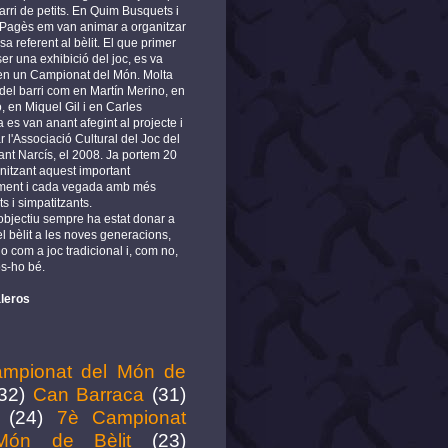
arri de petits. En Quim Busquets i
 Pagès em van animar a organitzar
a referent al bèlit. El que primer
er una exhibició del joc, es va
 en un Campionat del Món. Molta
del barri com en Martín Merino, en
, en Miquel Gil i en Carles
es van anant afegint al projecte i
r l'Associació Cultural del Joc del
ant Narcís, el 2008. Ja portem 20
nitzant aquest important
ment i cada vegada amb més
ts i simpatitzants.
 objectiu sempre ha estat donar a
l bèlit a les noves generacions,
o com a joc tradicional i, com no,
s-ho bé.
leros
mpionat del Món de
32)
Can Barraca
(31)
(24)
7è Campionat
Món de Bèlit
(23)