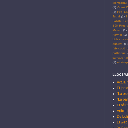
Montserrat
(1)
Obert C
(1)
Pep Oll
Juga!
(1)
S
Folklife Fes
Bèlit Fires
Merino
(1)
Reyner
(1)
bitlles de si
qualitat
(1)
fabricació b
palitroque
sanctus na
(1)
whatsa
LLOCS WE
Actuali
El joc 
"La est
"La pala
El bèli
Article
De bòli
El web 
3r Cam