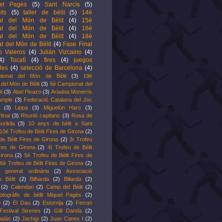
el Pagès
(5)
Sant Narcís
(5)
its
(5)
taller de bèlit
(5)
14è
at del Món de Bèlit
(4)
15è
at del Món de Bèlit
(4)
16è
at del Món de Bèlit
(4)
18è
t del Món de Bèlit
(4)
Fase Final
o Valeros
(4)
Julián Vizcaino
(4)
4)
Tocatì
(4)
fires
(4)
juegos
les
(4)
selecció de Barcelona
(4)
ionat del Món de Bèlit
(3)
19è
del Món de Bèlit
(3)
6è Campionat del
it
(3)
Abel Picazo
(3)
Ariadna Monerris
Ample
(3)
Federació Catalana del Joc
(3)
Lippa
(3)
Miguelón Haro
(3)
inal
(3)
Reunió capitans
(3)
Rosa de
xirikila
(3)
10 anys de bèlit a Sant
10è Trofeu de Bèlit Fires de Girona
(2)
de Bèlit Fires de Girona
(2)
3r Trofeu
ires de Girona
(2)
4t Trofeu de Bèlit
irona
(2)
5è Trofeu de Bèlit Fires de
6è Trofeu de Bèlit Fires de Girona
(2)
 general ordinària
(2)
Associació
e Bèlit
(2)
Bilharda
(2)
Billarda
(2)
(2)
Calendari
(2)
Camp del Bèlit
(2)
otogràfic de bèlit Miquel Pagès
(2)
o
(2)
El Dau
(2)
Estornija
(2)
Ferran
Festival Strenes
(2)
Gilli Danda
(2)
radàs
(2)
Jachigi
(2)
Juan Canes I
(2)