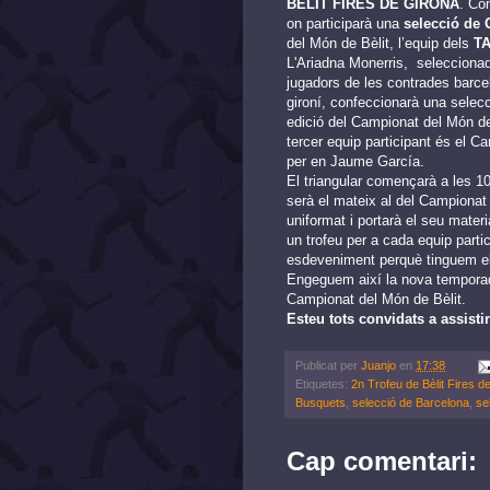
BÈLIT FIRES DE GIRONA
. Com
on participarà una
selecció de
del Món de Bèlit, l’equip dels
TA
L'Ariadna Monerris, seleccionado
jugadors de les contrades barce
gironí, confeccionarà una selecci
edició del Campionat del Món de
tercer equip participant és el C
per en Jaume García.
El triangular començarà a les 10
serà el mateix al del Campionat
uniformat i portarà el seu mater
un trofeu per a cada equip parti
esdeveniment perquè tinguem el
Engeguem així la nova temporada
Campionat del Món de Bèlit.
Esteu tots convidats a assisti
Publicat per
Juanjo
en
17:38
Etiquetes:
2n Trofeu de Bèlit Fires d
Busquets
,
selecció de Barcelona
,
se
Cap comentari: