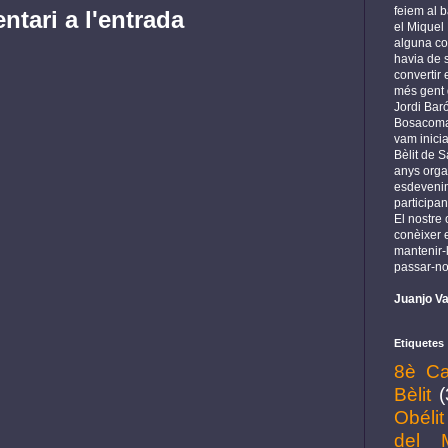
feiem al b
tari a l'entrada
el Miquel
alguna cos
havia de s
convertir
més gent 
Jordi Baró
Bosacoma 
vam inicia
Bèlit de S
anys orga
esdeveni
participan
El nostre
conèixer e
mantenir-l
passar-no
Juanjo Va
Etiquetes
8è Ca
Bèlit
(
Obélit
del 