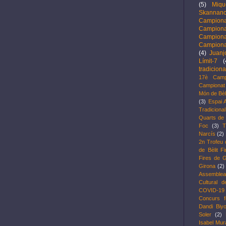
(5)
Miqu
Skannanc
Campion
Campion
Campion
Campiona
(4)
Juanj
Límit-7
(
tradiciona
17è Camp
Campionat 
Món de Bèl
(3)
Espai 
Tradicional
Quarts de f
Foc
(3)
T
Narcís
(2)
2n Trofeu 
de Bèlit F
Fires de G
Girona
(2)
Assemblea
Cultural d
COVID-19
Concurs f
Dandi Biy
Soler
(2)
Isabel Mu