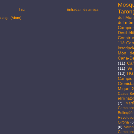
Mosq
Inici
Entrada més antiga
Taron
del Món 
ssatge (Atom)
del món 
Campio
Desibèl
Constru
11è Cam
inscripc
Món de
Cana-D
(11)
Cañ
(11)
9è 
(10)
HG
Campion
Cronista
Miquel G
Casus Bèl
eliminatòr
(7)
Mart
Campio
Belinqüèn
Revolutio
Girona
(6
(6)
Veron
Campiona