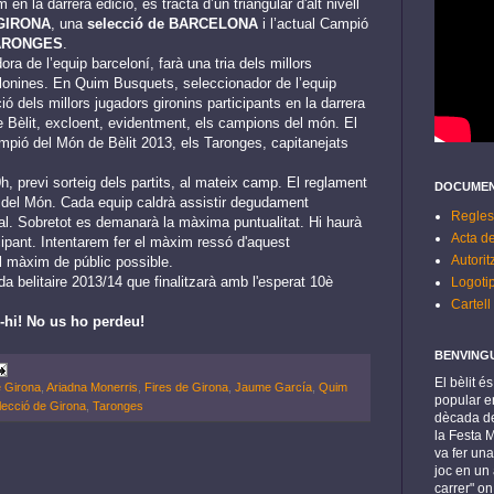
 en la darrera edició, es tracta d’un triangular d'alt nivell
 GIRONA
, una
selecció de BARCELONA
i l’actual Campió
RONGES
.
ra de l’equip barceloní, farà una tria dels millors
lonines. En Quim Busquets, seleccionador de l’equip
ó dels millors jugadors gironins participants en la darrera
 Bèlit, excloent, evidentment, els campions del món. El
ampió del Món de Bèlit 2013, els Taronges, capitanejats
h, previ sorteig dels partits, al mateix camp. El reglament
DOCUMEN
 del Món. Cada equip caldrà assistir degudament
Regles
ial. Sobretot es demanarà la màxima puntualitat. Hi haurà
Acta de
cipant. Intentarem fer el màxim ressó d'aquest
Autorit
 màxim de públic possible.
 belitaire 2013/14 que finalitzarà amb l'esperat 10è
Logoti
Cartell
r-hi! No us ho perdeu!
BENVING
El bèlit é
e Girona
,
Ariadna Monerris
,
Fires de Girona
,
Jaume García
,
Quim
popular en
lecció de Girona
,
Taronges
dècada de
la Festa 
va fer una
joc en un 
carrer" o