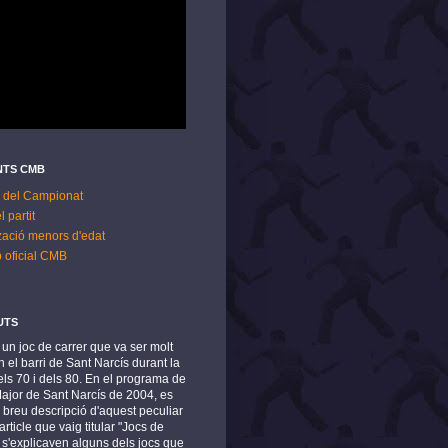
TS CMB
 del Campionat
l partit
zació menors d'edat
p oficial CMB
UTS
s un joc de carrer que va ser molt
 el barri de Sant Narcís durant la
ls 70 i dels 80. En el programa de
Major de Sant Narcís de 2004, es
 breu descripció d'aquest peculiar
article que vaig titular "Jocs de
n s'explicaven alguns dels jocs que