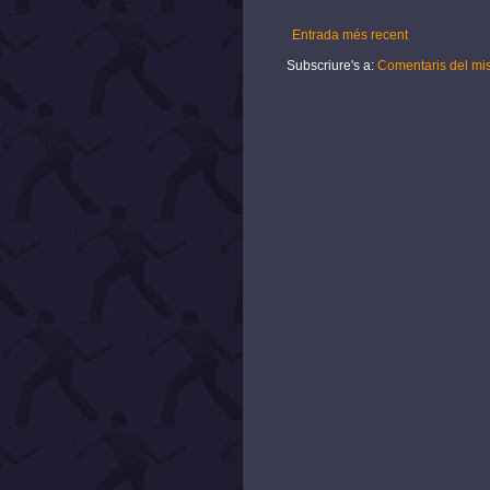
Entrada més recent
Subscriure's a:
Comentaris del mi