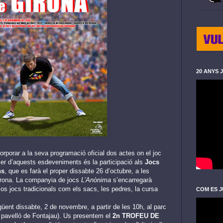
20 ANYS 
orporar a la seva programació oficial dos actes on el joc
imer d’aquests esdeveniments és la participació als
Jocs
ns
, que es farà el proper dissabte 26 d’octubre, a les
Girona. La companyia de jocs
L’Anònima
s’encarregarà
os jocs tradicionals com els sacs, les pedres, la cursa
COM ES J
egüent dissabte, 2 de novembre, a partir de les 10h, al parc
l pavelló de Fontajau). Us presentem el
2n TROFEU DE