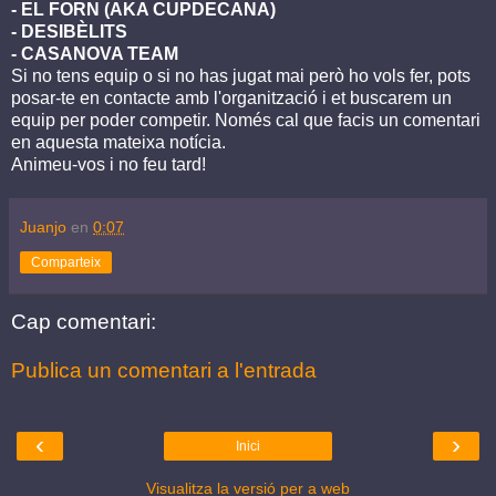
- EL FORN (AKA CUPDECANA)
- DESIBÈLITS
- CASANOVA TEAM
Si no tens equip o si no has jugat mai però ho vols fer, pots
posar-te en contacte amb l'organització i et buscarem un
equip per poder competir. Només cal que facis un comentari
en aquesta mateixa notícia.
Animeu-vos i no feu tard!
Juanjo
en
0:07
Comparteix
Cap comentari:
Publica un comentari a l'entrada
‹
›
Inici
Visualitza la versió per a web